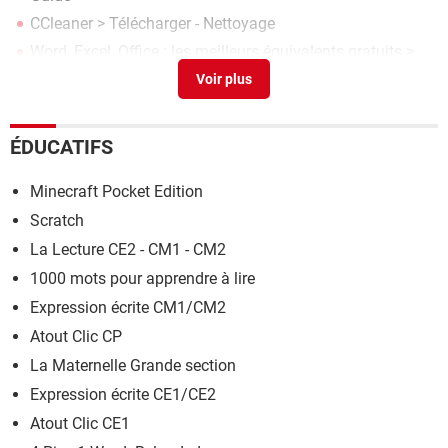
CCleaner
> Télécharger - Nettoyage
Word, Excel, Office : les meilleurs équivalents gratuits
>
Guide
Montage vidéo gratuit : les meilleurs logiciels pour
Windows
> Guide
ÉDUCATIFS
Minecraft Pocket Edition
Scratch
La Lecture CE2 - CM1 - CM2
1000 mots pour apprendre à lire
Expression écrite CM1/CM2
Atout Clic CP
La Maternelle Grande section
Expression écrite CE1/CE2
Atout Clic CE1