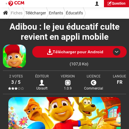
Question
Fiches
Télécharger
Enfants
Éducatifs
Adibou : le jeu éducatif culte
revient en appli mobile
Télécharger pour Android
(107,0 Ko)
2 VOTES
ÉDITEUR
VERSION
LICENCE
LANGUE
3 / 5
FR
Ubisoft
1.0.9
Commercial