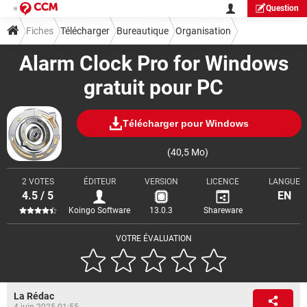
Question
Fiches
Télécharger
Bureautique
Organisation
Alarm Clock Pro for Windows
gratuit pour PC
Télécharger pour Windows
(40,5 Mo)
2 VOTES
ÉDITEUR
VERSION
LICENCE
LANGUE
4.5 / 5
EN
Koingo Software
13.0.3
Shareware
VOTRE ÉVALUATION
La Rédac