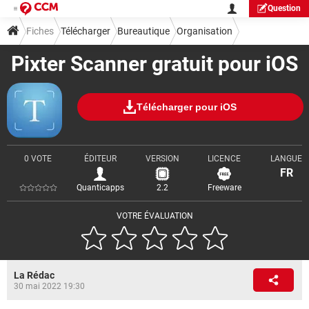
Question
Fiches
Télécharger
Bureautique
Organisation
Pixter Scanner gratuit pour iOS
Télécharger pour iOS
0 VOTE
ÉDITEUR
VERSION
LICENCE
LANGUE
FR
Quanticapps
2.2
Freeware
VOTRE ÉVALUATION
La Rédac
30 mai 2022 19:30