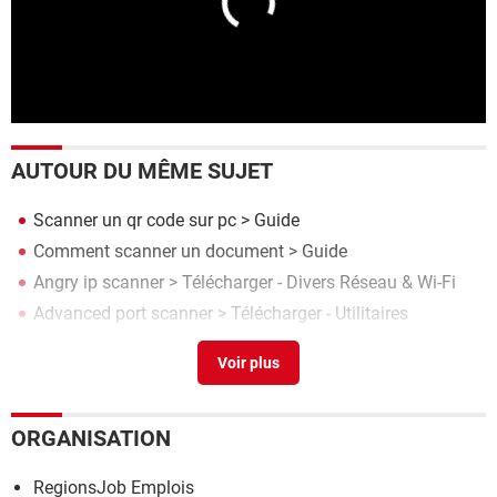
AUTOUR DU MÊME SUJET
Scanner un qr code sur pc
> Guide
Comment scanner un document
> Guide
Angry ip scanner
> Télécharger - Divers Réseau & Wi-Fi
Advanced port scanner
> Télécharger - Utilitaires
Comment scanner un qr code
> Guide
ORGANISATION
RegionsJob Emplois