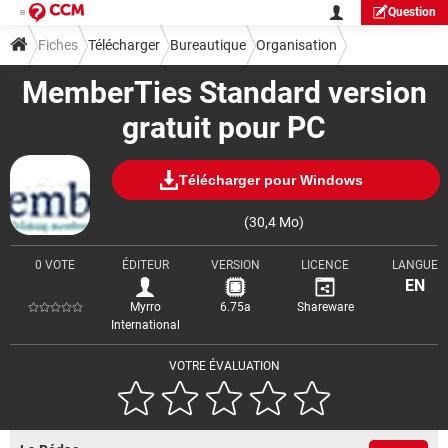
Question
Fiches
Télécharger
Bureautique
Organisation
MemberTies Standard version
gratuit pour PC
Télécharger pour Windows
(30,4 Mo)
0 VOTE
ÉDITEUR
VERSION
LICENCE
LANGUE
EN
Myrro
6.75a
Shareware
International
VOTRE ÉVALUATION