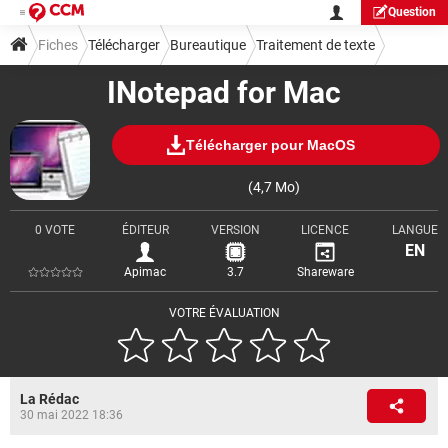
Question
Fiches
Télécharger
Bureautique
Traitement de texte
INotepad for Mac
Télécharger pour MacOS
(4,7 Mo)
0 VOTE
ÉDITEUR
VERSION
LICENCE
LANGUE
EN
Apimac
3.7
Shareware
VOTRE ÉVALUATION
La Rédac
30 mai 2022 18:36