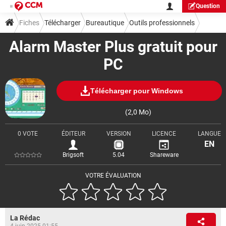
Question
Fiches
Télécharger
Bureautique
Outils professionnels
Alarm Master Plus gratuit pour
PC
Télécharger pour Windows
(2,0 Mo)
0 VOTE
ÉDITEUR
VERSION
LICENCE
LANGUE
EN
Brigsoft
5.04
Shareware
VOTRE ÉVALUATION
La Rédac