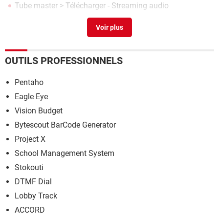
Tube master
> Télécharger - Streaming audio
Alarm clock pro
> Télécharger - Organisation
OUTILS PROFESSIONNELS
Pentaho
Eagle Eye
Vision Budget
Bytescout BarCode Generator
Project X
School Management System
Stokouti
DTMF Dial
Lobby Track
ACCORD