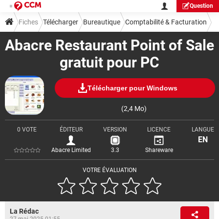
Question
Fiches
Télécharger
Bureautique
Comptabilité & Facturation
Abacre Restaurant Point of Sale
gratuit pour PC
Télécharger pour Windows
(2,4 Mo)
0 VOTE
ÉDITEUR
VERSION
LICENCE
LANGUE
EN
Abacre Limited
3.3
Shareware
VOTRE ÉVALUATION
La Rédac