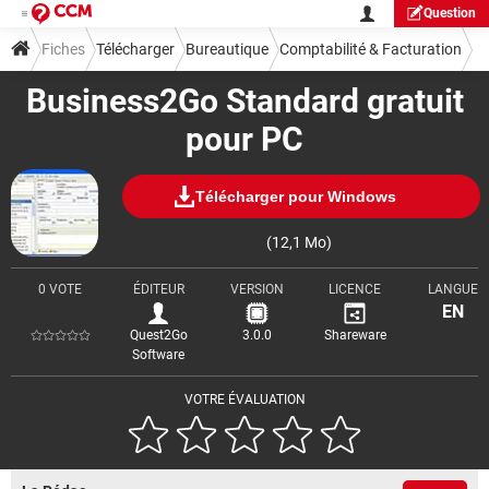
Question
Fiches
Télécharger
Bureautique
Comptabilité & Facturation
Business2Go Standard gratuit
pour PC
Télécharger pour Windows
(12,1 Mo)
0 VOTE
ÉDITEUR
VERSION
LICENCE
LANGUE
EN
Quest2Go
3.0.0
Shareware
Software
VOTRE ÉVALUATION