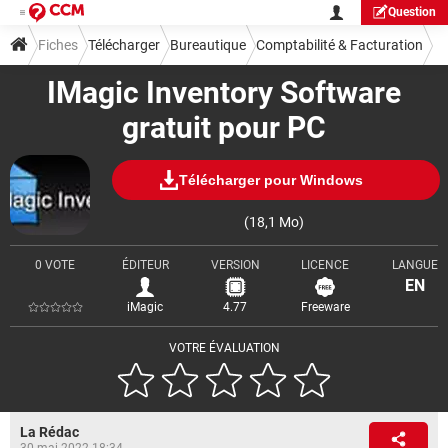
Question
Fiches
Télécharger
Bureautique
Comptabilité & Facturation
IMagic Inventory Software
gratuit pour PC
Télécharger pour Windows
(18,1 Mo)
0 VOTE
ÉDITEUR
VERSION
LICENCE
LANGUE
EN
iMagic
4.77
Freeware
VOTRE ÉVALUATION
La Rédac