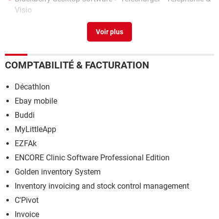
Visio
Amd software c'est quoi
>
Forum Logiciels
COMPTABILITÉ & FACTURATION
Décathlon
Ebay mobile
Buddi
MyLittleApp
EZFAk
ENCORE Clinic Software Professional Edition
Golden inventory System
Inventory invoicing and stock control management
C'Pivot
Invoice