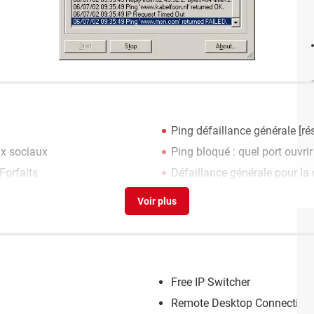
Ping défaillance générale
[ré
x sociaux
Ping bloqué : quel port ouvrir
Forfaits
Défaillance générale pour la 
Système
Free IP Switcher
Remote Desktop Connection 