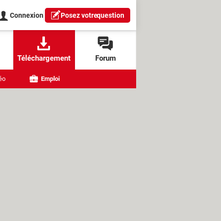
Connexion
Posez votre
question
Téléchargement
Forum
éo
Emploi