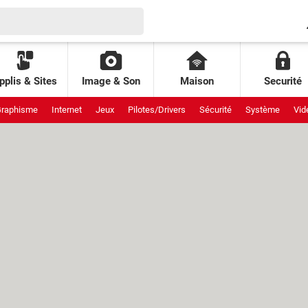
pplis & Sites
Image & Son
Maison
Securité
raphisme
Internet
Jeux
Pilotes/Drivers
Sécurité
Système
Vid