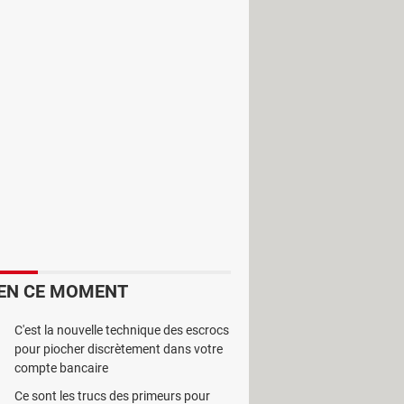
si, ce logiciel permet non seulement
nte puisque cela procure de nombreux
ilité des serveurs hébergeant votre
 afin de détecter les intrusions et de
EN CE MOMENT
C'est la nouvelle technique des escrocs
pour piocher discrètement dans votre
compte bancaire
Ce sont les trucs des primeurs pour