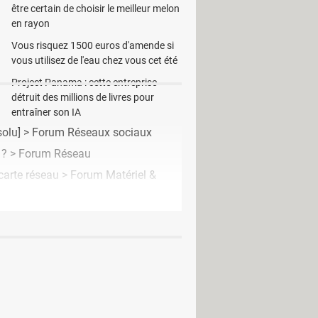
être certain de choisir le meilleur melon
en rayon
Vous risquez 1500 euros d'amende si
vous utilisez de l'eau chez vous cet été
Project Panama : cette entreprise
détruit des millions de livres pour
entraîner son IA
solu] >
Forum Réseaux sociaux
 ?
>
Forum Réseau
carte réseau
>
Forum Matériel &
Client