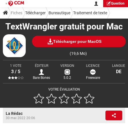
Question
Fiches
Télécharger
Bureautique
Traitement de texte
TextWrangler gratuit pour Mac
Télécharger pour MacOS
(19,6 Mo)
1 VOTE
ÉDITEUR
VERSION
LICENCE
LANGUE
3 / 5
DE
Bare Bones
5.0.2
Freeware
VOTRE ÉVALUATION
La Rédac
30 mai 2022 20:06