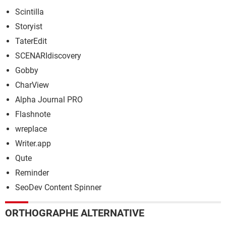
Scintilla
Storyist
TaterEdit
SCENARIdiscovery
Gobby
CharView
Alpha Journal PRO
Flashnote
wreplace
Writer.app
Qute
Reminder
SeoDev Content Spinner
ORTHOGRAPHE ALTERNATIVE