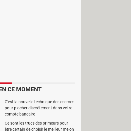
 de nombreuses situations. Il existe
alement conçu pour l'édition de texte
C++. Il dispose de la majorité des
 et bien plus encore. Son interface
lité et de son fonctionnement, il
EN CE MOMENT
C'est la nouvelle technique des escrocs
pour piocher discrètement dans votre
compte bancaire
Ce sont les trucs des primeurs pour
être certain de choisir le meilleur melon