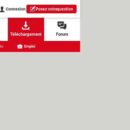
Connexion
Posez votre
question
Téléchargement
Forum
éo
Emploi