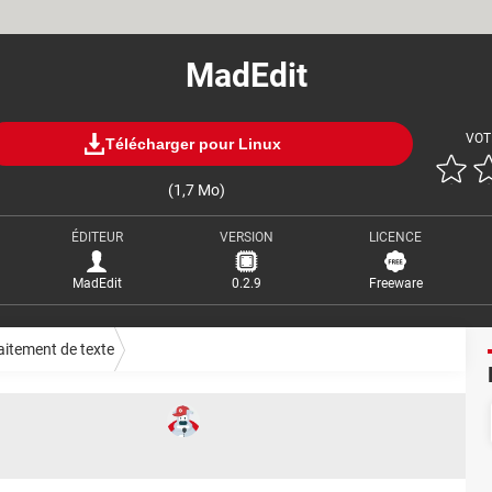
MadEdit
VOT
Télécharger pour Linux
(1,7 Mo)
ÉDITEUR
VERSION
LICENCE
MadEdit
0.2.9
Freeware
aitement de texte