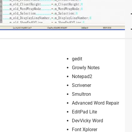
gedit
Growly Notes
Notepad2
Scrivener
Smultron
Advanced Word Repair
EditPad Lite
DevVicky Word
Font Xplorer