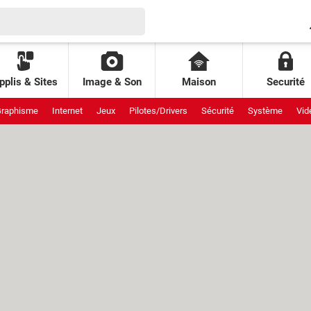
pplis & Sites
Image & Son
Maison
Securité
raphisme
Internet
Jeux
Pilotes/Drivers
Sécurité
Système
Vid