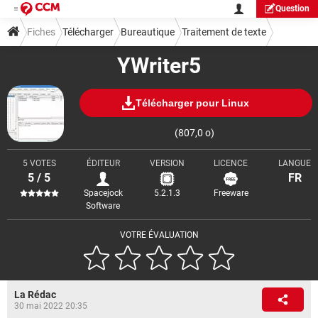
Question
Fiches
Télécharger
Bureautique
Traitement de texte
YWriter5
Télécharger pour Linux
(807,0 o)
5 VOTES
ÉDITEUR
VERSION
LICENCE
LANGUE
5 / 5
FR
Spacejock
5.2.1.3
Freeware
Software
VOTRE ÉVALUATION
La Rédac
30 mai 2022 20:35