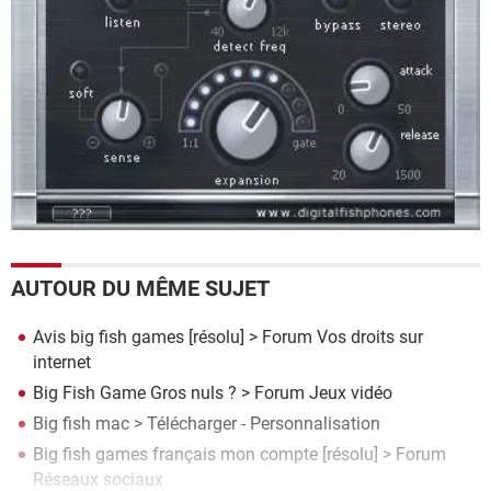
AUTOUR DU MÊME SUJET
Avis big fish games
[résolu] >
Forum Vos droits sur
internet
Big Fish Game Gros nuls ?
>
Forum Jeux vidéo
Big fish mac
> Télécharger - Personnalisation
Big fish games français mon compte
[résolu] >
Forum
Réseaux sociaux