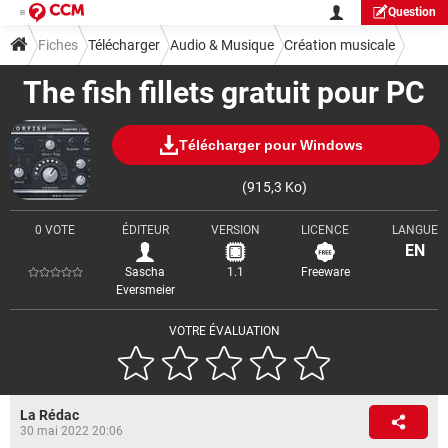
Question
Fiches
Télécharger
Audio & Musique
Création musicale
The fish fillets gratuit pour PC
Télécharger pour Windows
(915,3 Ko)
0 VOTE
ÉDITEUR
VERSION
LICENCE
LANGUE
EN
Sascha
1.1
Freeware
Eversmeier
VOTRE ÉVALUATION
La Rédac
30 mai 2022 20:06