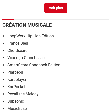
Clown fish
> Télécharger - Traduction
CRÉATION MUSICALE
LoopWorx Hip Hop Edition
France Bleu
Chordsearch
Voxengo Crunchessor
SmartScore Songbook Edition
Plarpebu
Karaplayer
KarPocket
Recall the Melody
Subsonic
MusicEase