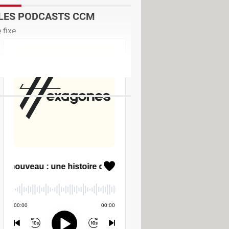
LES PODCASTS CCM
 fixe
ia soho
[résolu] >
Forum LG
ual pdf
>
Forum Windows
or