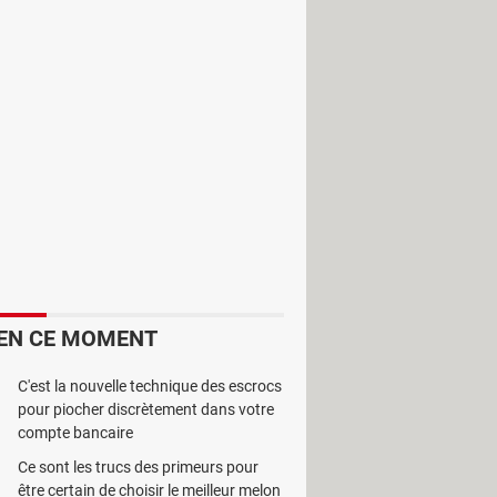
'éditer des fichiers MIDI.
EN CE MOMENT
C'est la nouvelle technique des escrocs
pour piocher discrètement dans votre
compte bancaire
avier, la guitare et le tambour.
Ce sont les trucs des primeurs pour
être certain de choisir le meilleur melon