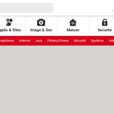
pplis & Sites
Image & Son
Maison
Securité
raphisme
Internet
Jeux
Pilotes/Drivers
Sécurité
Système
Vid