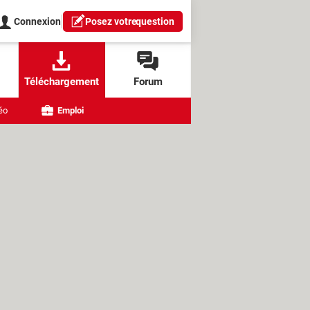
Connexion
Posez votre
question
Téléchargement
Forum
éo
Emploi