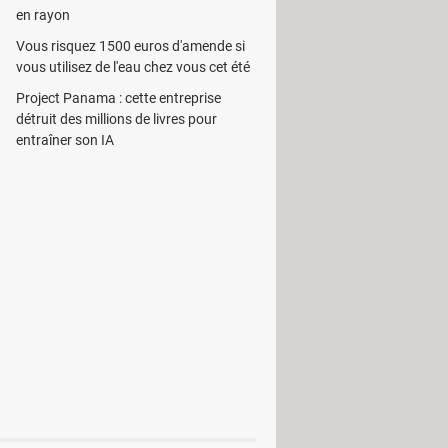
en rayon
établies dans le programme. Une fiche
uter sur la portée.
Vous risquez 1500 euros d'amende si
vous utilisez de l'eau chez vous cet été
e et y apporter quelques
Project Panama : cette entreprise
la portée.
détruit des millions de livres pour
on finale et la sauvegarde. Cette
entraîner son IA