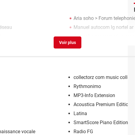
Aria soho
>
Forum telephonie
éseau
Manuel autocom lg nortel ar
G
Aria soho programming man
collectorz com music collect
Rythmonimo
MP3-Info Extension
Acoustica Premium Edition
Latina
SmartScore Piano Edition
nnaissance vocale
Radio FG