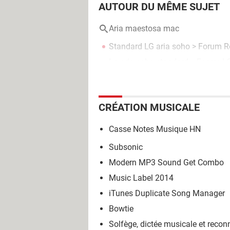
AUTOUR DU MÊME SUJET
Aria maestosa mac
Standard LG aria soho
>
Forum R
Lg aria soho standard
>
Forum L
CRÉATION MUSICALE
Casse Notes Musique HN
Subsonic
Modern MP3 Sound Get Combo
Music Label 2014
iTunes Duplicate Song Manager
Bowtie
Solfège, dictée musicale et reco