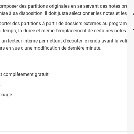
de composer des partitions originales en se servant des notes pré
e à sa disposition. Il doit juste sélectionner les notes et les ajo
importer des partitions à partir de dossiers externes au programm
 tempo, la durée et même l'emplacement de certaines notes sur 
n lecteur interne permettant d'écouter le rendu avant la validati
eurs en vue d'une modification de dernière minute.
st complètement gratuit.
.
ichage.