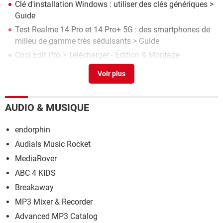
Clé d'installation Windows : utiliser des clés génériques
>
Guide
Test Realme 14 Pro et 14 Pro+ 5G : des smartphones de
milieu de gamme très séduisants
> Guide
Cool Edit Pro
> Télécharger - Édition & Montage
IPhone 17, 17 Pro, 17 Pro Max et iPhone Air : les
nouveaux smartphones Apple aux meilleurs prix
> Guide
Test Blackview Active 12 Pro 5G : une tablette endurcie
avec un vidéoprojecteur intégré
> Guide
AUDIO & MUSIQUE
endorphin
Audials Music Rocket
MediaRover
ABC 4 KIDS
Breakaway
MP3 Mixer & Recorder
Advanced MP3 Catalog