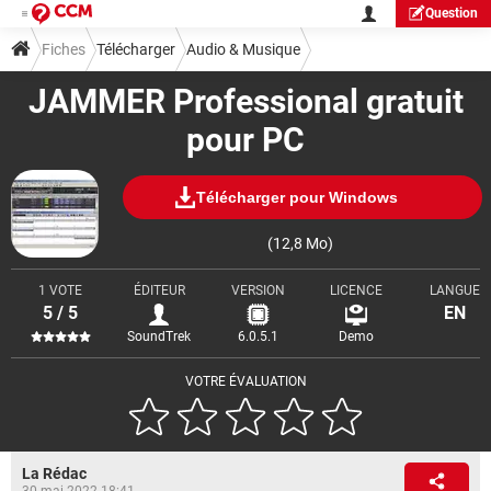
Question
Fiches
Télécharger
Audio & Musique
JAMMER Professional gratuit
pour PC
Télécharger pour Windows
(12,8 Mo)
1 VOTE
ÉDITEUR
VERSION
LICENCE
LANGUE
5 / 5
EN
SoundTrek
6.0.5.1
Demo
VOTRE ÉVALUATION
La Rédac