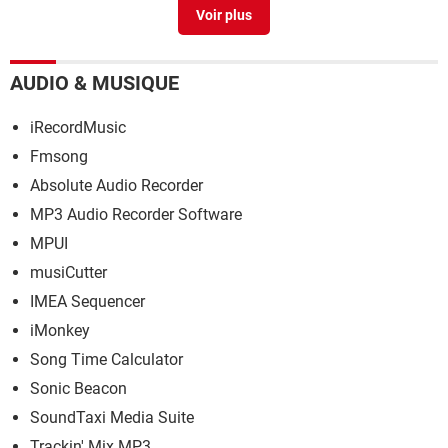
supprime tout le superflu de Windows
> Guide
Microsoft Money 2005 : gratuit et fonctionnel sous
Windows 10 et 11
> Télécharger - Comptabilité &
Facturation
AUDIO & MUSIQUE
Montage vidéo gratuit : les meilleurs logiciels pour
Windows
> Guide
iRecordMusic
Fmsong
Absolute Audio Recorder
MP3 Audio Recorder Software
MPUI
musiCutter
IMEA Sequencer
iMonkey
Song Time Calculator
Sonic Beacon
SoundTaxi Media Suite
Trackin' Mix MP3