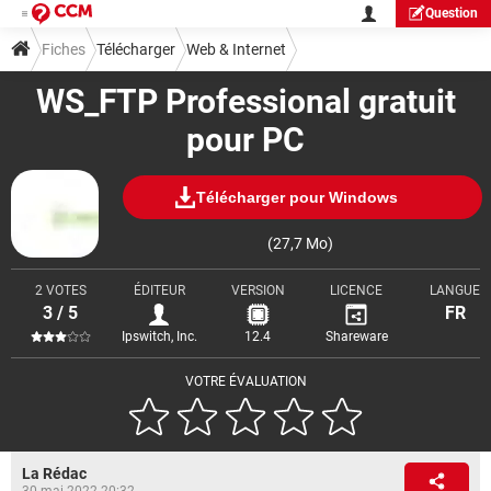
Question
Fiches
Télécharger
Web & Internet
WS_FTP Professional gratuit
Téléchargement & Transfert
pour PC
Télécharger pour Windows
(27,7 Mo)
2 VOTES
ÉDITEUR
VERSION
LICENCE
LANGUE
3 / 5
FR
Ipswitch, Inc.
12.4
Shareware
VOTRE ÉVALUATION
La Rédac