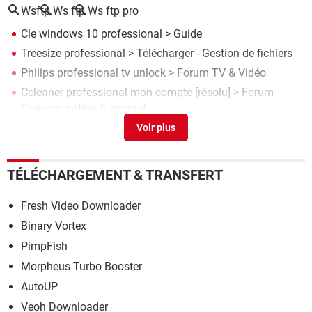
Wsftp
Ws ftp
Ws ftp pro
Cle windows 10 professional
> Guide
Treesize professional
> Télécharger - Gestion de fichiers
Philips professional tv unlock
>
Forum TV & Vidéo
Ccleaner professional mon compte
[résolu] >
Forum
Consommation & Internet
Superantispyware professional
> Télécharger - Antivirus &
Antimalwares
TÉLÉCHARGEMENT & TRANSFERT
Fresh Video Downloader
Binary Vortex
PimpFish
Morpheus Turbo Booster
AutoUP
Veoh Downloader