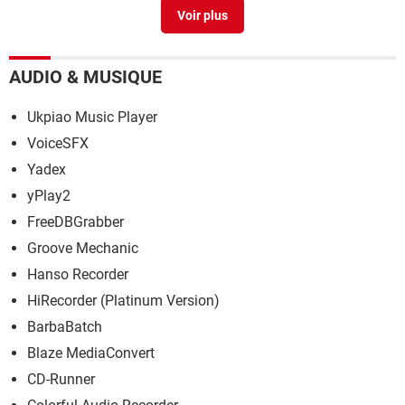
Youtube mp3
> Guide
Le site "singe mp3" existe-t'il encore ?
>
Forum Musique /
Radio / Clip
AUDIO & MUSIQUE
Ukpiao Music Player
VoiceSFX
Yadex
yPlay2
FreeDBGrabber
Groove Mechanic
Hanso Recorder
HiRecorder (Platinum Version)
BarbaBatch
Blaze MediaConvert
CD-Runner