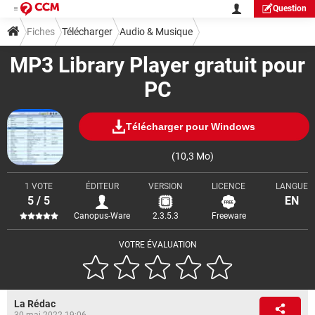
Question
Fiches
Télécharger
Audio & Musique
MP3 Library Player gratuit pour
PC
Télécharger pour Windows
(10,3 Mo)
1 VOTE
ÉDITEUR
VERSION
LICENCE
LANGUE
5 / 5
EN
Canopus-Ware
2.3.5.3
Freeware
VOTRE ÉVALUATION
La Rédac