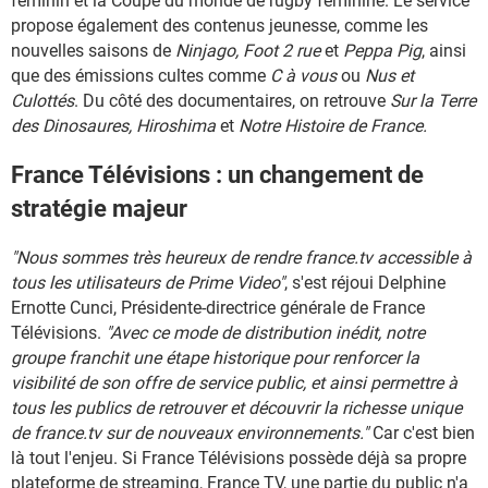
féminin et la Coupe du monde de rugby féminine. Le service
propose également des contenus jeunesse, comme les
nouvelles saisons de
Ninjago, Foot 2 rue
et
Peppa Pig
, ainsi
que des émissions cultes comme
C à vous
ou
Nus et
Culottés
. Du côté des documentaires, on retrouve
Sur la Terre
des Dinosaures, Hiroshima
et
Notre Histoire de France.
France Télévisions : un changement de
stratégie majeur
"Nous sommes très heureux de rendre france.tv accessible à
tous les utilisateurs de Prime Video"
, s'est réjoui Delphine
Ernotte Cunci, Présidente-directrice générale de France
Télévisions.
"Avec ce mode de distribution inédit, notre
groupe franchit une étape historique pour renforcer la
visibilité de son offre de service public, et ainsi permettre à
tous les publics de retrouver et découvrir la richesse unique
de france.tv sur de nouveaux environnements."
Car c'est bien
là tout l'enjeu. Si France Télévisions possède déjà sa propre
plateforme de streaming, France TV, une partie du public n'a