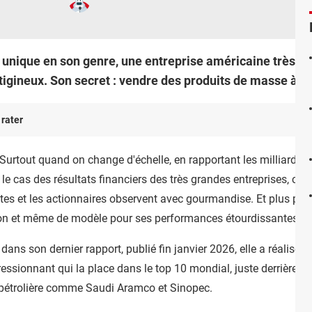
nique en son genre, une entreprise américaine très co
tigineux. Son secret : vendre des produits de masse à des
 rater
 Surtout quand on change d'échelle, en rapportant les milliards et
t le cas des résultats financiers des très grandes entreprises, cel
tes et les actionnaires observent avec gourmandise. Et plus par
tion et même de modèle pour ses performances étourdissantes.
ans son dernier rapport, publié fin janvier 2026, elle a réalisé u
ssionnant qui la place dans le top 10 mondial, juste derrière d
 pétrolière comme Saudi Aramco et Sinopec.