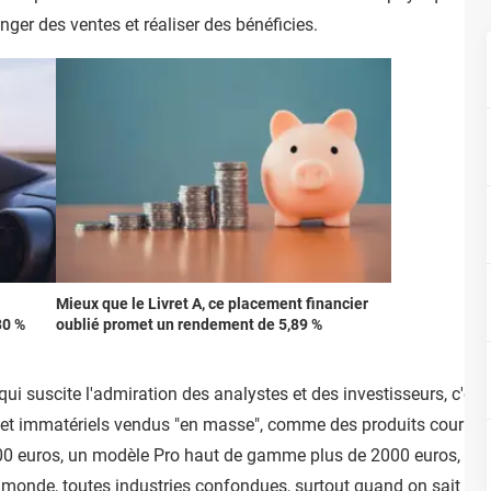
ger des ventes et réaliser des bénéficies.
Mieux que le Livret A, ce placement financier
30 %
oublié promet un rendement de 5,89 %
i qui suscite l'admiration des analystes et des investisseurs, c
et immatériels vendus "en masse", comme des produits courants, 
0 euros, un modèle Pro haut de gamme plus de 2000 euros, et ils
u monde, toutes industries confondues, surtout quand on sait qu