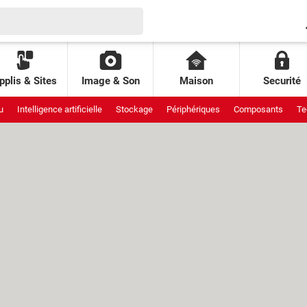
pplis & Sites
Image & Son
Maison
Securité
u
Intelligence artificielle
Stockage
Périphériques
Composants
Te