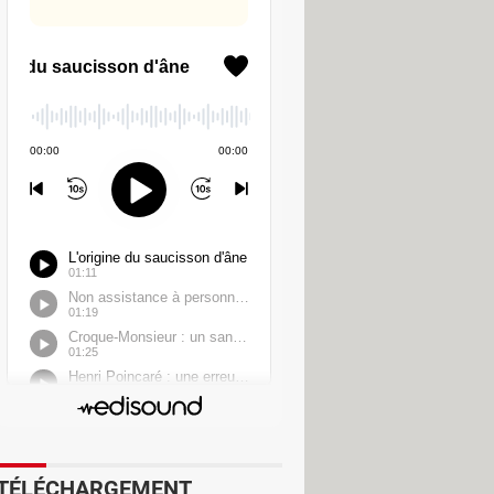
eur à celui d'autres secteurs et même
ine les 9 %, un constructeur
contenter d'une marge nette moyenne
" vient en effet de clôturer une
ds au dernier trimestre, ses
 dans le monde, en s'octroyant 20 %
etc. – qui ont généré 109 milliards de
TÉLÉCHARGEMENT
n'y a pas besoin de fabriquer de