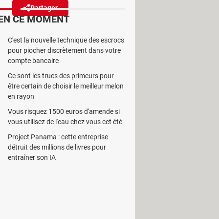
Partager
Réagir
EN CE MOMENT
C'est la nouvelle technique des escrocs
nnue bat des records de
pour piocher discrètement dans votre
 tarifs de luxe.
compte bancaire
Ce sont les trucs des primeurs pour
être certain de choisir le meilleur melon
en rayon
Vous risquez 1500 euros d'amende si
 les millions à des valeurs plus
vous utilisez de l'eau chez vous cet été
les qui trônent sur les podiums des
Project Panama : cette entreprise
ticulièrement une société américaine
détruit des millions de livres pour
entraîner son IA
n chiffre d'affaires de 416 milliards
es géants de la distribution comme