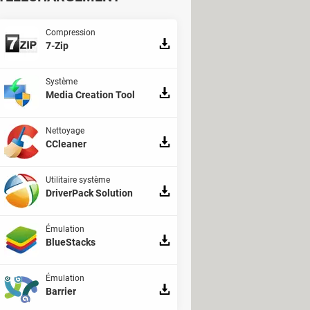
Compression
7-Zip
Système
Media Creation Tool
Nettoyage
CCleaner
Utilitaire système
DriverPack Solution
Émulation
BlueStacks
'est justement ce modèle économique
mais à des tarifs de luxe : un
Émulation
 s'écoulent à des millions
Barrier
'Apple ne possède aucune usine !