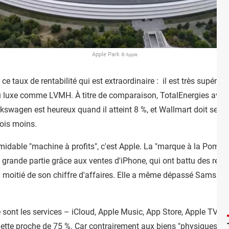
Apple Park
© Apple
 ce taux de rentabilité qui est extraordinaire : il est très supéri
du luxe comme LVMH. À titre de comparaison, TotalEnergies avois
swagen est heureux quand il atteint 8 %, et Wallmart doit se 
fois moins.
ormidable "machine à profits", c'est Apple. La "marque à la Pomme
n grande partie grâce aux ventes d'iPhone, qui ont battu des recor
 moitié de son chiffre d'affaires. Elle a même dépassé Samsung
 ce sont les services – iCloud, Apple Music, App Store, Apple TV+, 
tte proche de 75 %. Car contrairement aux biens "physiques", il 