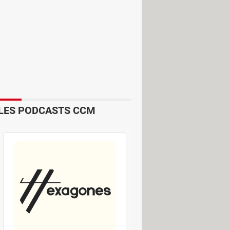
n bénéficie net de 112 milliards de
ollars par heure, ou 3500 dollars par
marge net de 27 %. En clair, quand
 charges payées.
LES PODCASTS CCM