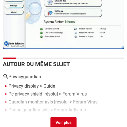
AUTOUR DU MÊME SUJET
Privacyguardian
Privacy display
> Guide
Pc privacy shield
[résolu] >
Forum Virus
Guardian monitor avis
[résolu] >
Forum Virus
Phone guardian avis
>
Forum Antivirus
Peer guardian
> Télécharger - Pare-feu