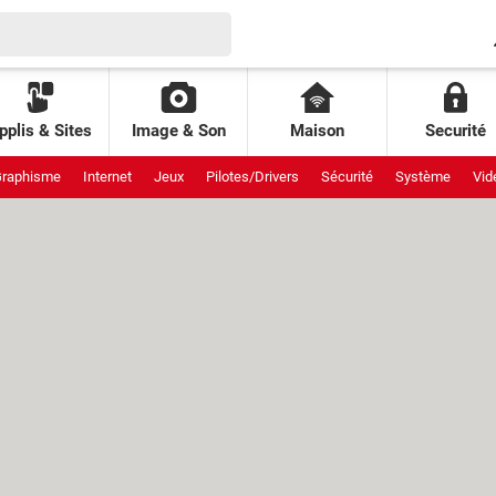
pplis & Sites
Image & Son
Maison
Securité
raphisme
Internet
Jeux
Pilotes/Drivers
Sécurité
Système
Vid