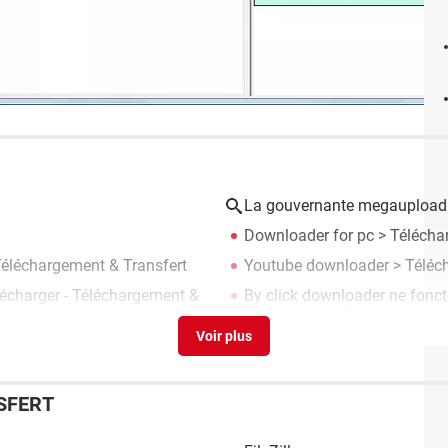
La gouvernante megaupload
Downloader for pc
> Téléchar
Téléchargement & Transfert
Youtube downloader
> Téléc
écharger - Téléchargement &
By click downloader ne fonct
Traitement audio
SFERT