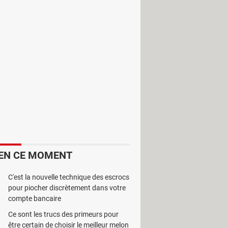
iers sur le site de Megaupload,
e, il vous suffit de saisir l’url de
on interface,
Megaupload Youtube
e le reprendre à n’importe quel
éthode « multi-thread » afin
os de Youtube et de Megavidéo.
EN CE MOMENT
C'est la nouvelle technique des escrocs
pour piocher discrètement dans votre
compte bancaire
Ce sont les trucs des primeurs pour
être certain de choisir le meilleur melon