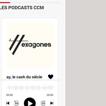
LES PODCASTS CCM
u neuve avec une mise à jour majeure