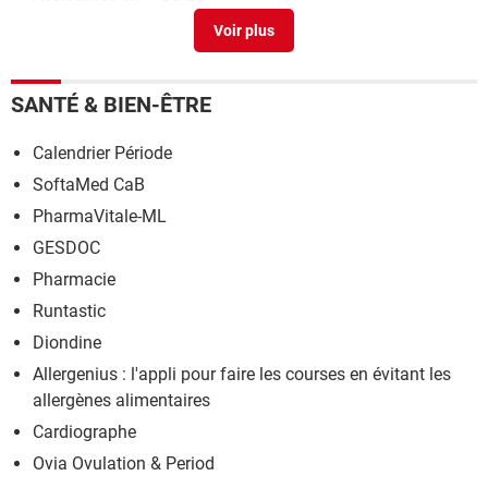
Code d'assistance ss06
>
Forum Snapchat
SANTÉ & BIEN-ÊTRE
Calendrier Période
SoftaMed CaB
PharmaVitale-ML
GESDOC
Pharmacie
Runtastic
Diondine
Allergenius : l'appli pour faire les courses en évitant les
allergènes alimentaires
Cardiographe
Ovia Ovulation & Period