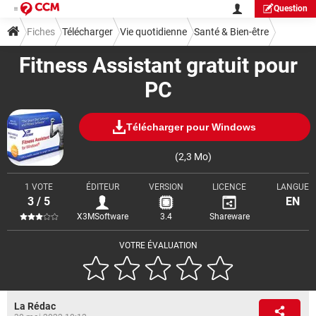
Question
Fiches
Télécharger
Vie quotidienne
Santé & Bien-être
Fitness Assistant gratuit pour
PC
Télécharger pour Windows
(2,3 Mo)
1 VOTE
ÉDITEUR
VERSION
LICENCE
LANGUE
3 / 5
EN
X3MSoftware
3.4
Shareware
VOTRE ÉVALUATION
La Rédac