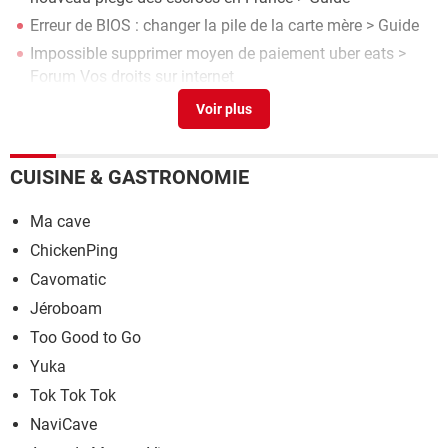
Erreur de BIOS : changer la pile de la carte mère
> Guide
Impossible supprimer moyen de paiement uber eats
>
Forum Vos droits sur internet
Uber eat
[résolu] >
Forum Vos droits sur internet
Carte graphique PC : comment la changer
> Guide
CUISINE & GASTRONOMIE
Ma cave
ChickenPing
Cavomatic
Jéroboam
Too Good to Go
Yuka
Tok Tok Tok
NaviCave