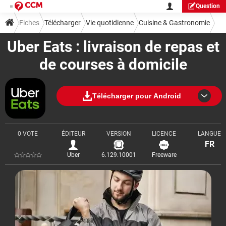
Question
Fiches
Télécharger
Vie quotidienne
Cuisine & Gastronomie
Uber Eats : livraison de repas et
de courses à domicile
Télécharger pour Android
0 VOTE
ÉDITEUR
VERSION
LICENCE
LANGUE
FR
Uber
6.129.10001
Freeware