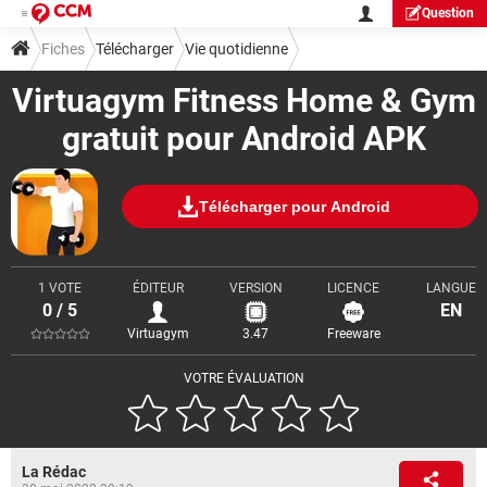
Question
Fiches
Télécharger
Vie quotidienne
Virtuagym Fitness Home & Gym
gratuit pour Android APK
Télécharger pour Android
1 VOTE
ÉDITEUR
VERSION
LICENCE
LANGUE
0 / 5
EN
Virtuagym
3.47
Freeware
VOTRE ÉVALUATION
La Rédac