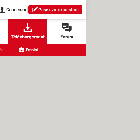
Connexion
Posez votre
question
Téléchargement
Forum
éo
Emploi