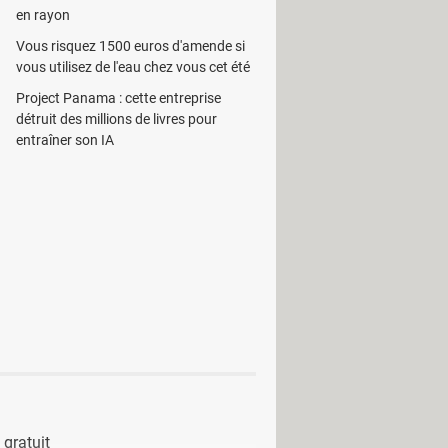
en rayon
s résultats sous forme de textes
Vous risquez 1500 euros d'amende si
vous utilisez de l'eau chez vous cet été
permet d'envoyer les informations
Project Panama : cette entreprise
 position d'un bateau lors de la
détruit des millions de livres pour
entraîner son IA
 gratuit