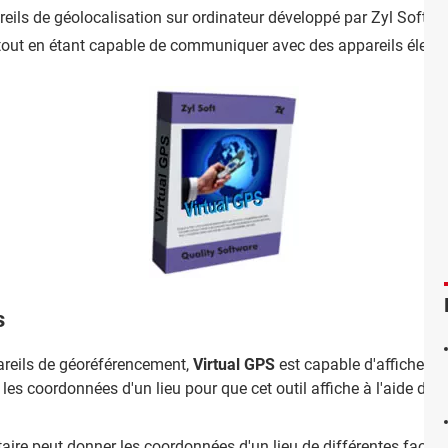
ils de géolocalisation sur ordinateur développé par Zyl Soft. Il
out en étant capable de communiquer avec des appareils électr
s
pareils de géoréférencement,
Virtual GPS
est capable d'afficher n'
 les coordonnées d'un lieu pour que cet outil affiche à l'aide d'un
taire peut donner les coordonnées d'un lieu de différentes façon