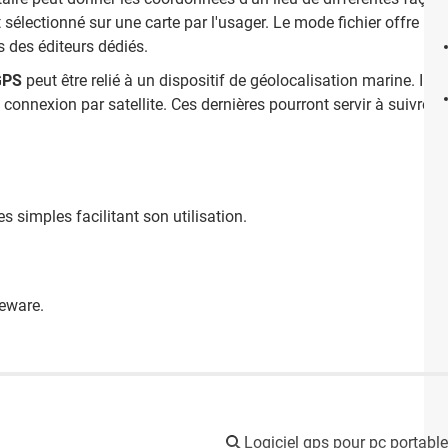
t sélectionné sur une carte par l'usager. Le mode fichier offre le
s des éditeurs dédiés.
GPS
peut être relié à un dispositif de géolocalisation marine. Il 
 connexion par satellite. Ces dernières pourront servir à suivre la
simples facilitant son utilisation.
reware.
Logiciel gps pour pc portable