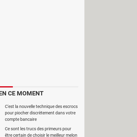
 possède toutes les fonctionnalités
oniques marins.
EN CE MOMENT
C'est la nouvelle technique des escrocs
importe quel endroit sur la planète.
pour piocher discrètement dans votre
 logiciel de cartographie la position
compte bancaire
Ce sont les trucs des primeurs pour
être certain de choisir le meilleur melon
s. Le mode simulateur affiche la