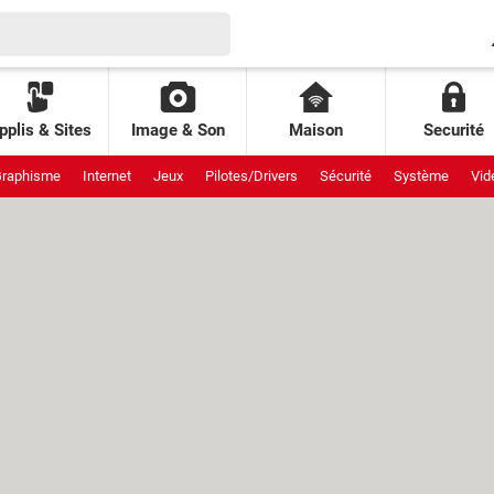
pplis & Sites
Image & Son
Maison
Securité
raphisme
Internet
Jeux
Pilotes/Drivers
Sécurité
Système
Vid