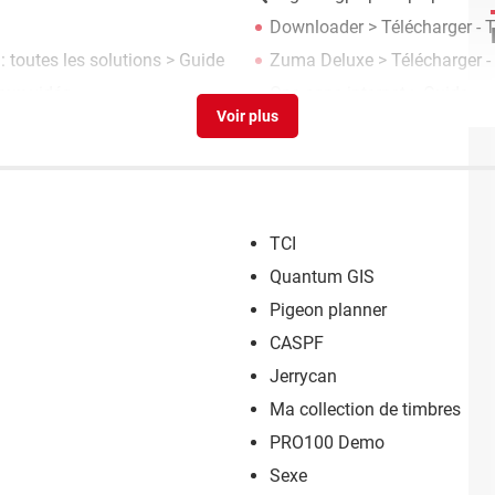
Downloader
> Télécharger - 
 : toutes les solutions
> Guide
Zuma Deluxe
> Télécharger -
Jeux vidéo
Gps sans internet
> Guide
TCI
Quantum GIS
Pigeon planner
CASPF
Jerrycan
Ma collection de timbres
PRO100 Demo
Sexe