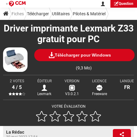
Question
Fiches
Télécharger
Utilitaires
Pilotes & Matériel
Driver imprimante Lexmark Z33
gratuit pour PC
Télécharger pour Windows
(9,3 Mo)
2 VOTES
ÉDITEUR
VERSION
LICENCE
LANGUE
4 / 5
FR
Lexmark
V3.0.2.1
Freeware
VOTRE ÉVALUATION
La Rédac