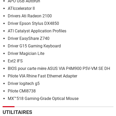
APO USB Autorun
ATIccelerator II
Drivers Ati Radeon 2100
Driver Epson Stylus DX4850
ATI Catalyst Application Profiles
Driver EasyShare Z740
Driver G15 Gaming Keyboard
Driver Magician Lite
Ext2 IFS
BIOS pour carte mère ASUS VIA P4M900 P5V-VM SE DH
Pilote VIA Rhine Fast Ethernet Adapter
Driver logitech g5
Pilote CMI8738
MX™518 Gaming-Grade Optical Mouse
UTILITAIRES