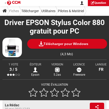
Question
Fiches
Télécharger
Utilitaires
Pilotes & Matériel
Driver EPSON Stylus Color 880
gratuit pour PC
Télécharger pour Windows
(4,3 Mo)
1 VOTE
ÉDITEUR
VERSION
LICENCE
LANGUE
3 / 5
FR
Epson
5.2as
Freeware
VOTRE ÉVALUATION
La Rédac