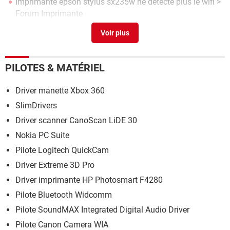
Imprimante epson stylus sx235w ne détecte plus le wifi
>
Forum Imprimante
Epson stylus c66
> Télécharger - Pilotes & Matériel
Téléchargement pilote imprimante epson stylus sx218
[résolu] >
Forum Pilotes (drivers)
PILOTES & MATÉRIEL
Driver manette Xbox 360
SlimDrivers
Driver scanner CanoScan LiDE 30
Nokia PC Suite
Pilote Logitech QuickCam
Driver Extreme 3D Pro
Driver imprimante HP Photosmart F4280
Pilote Bluetooth Widcomm
Pilote SoundMAX Integrated Digital Audio Driver
Pilote Canon Camera WIA