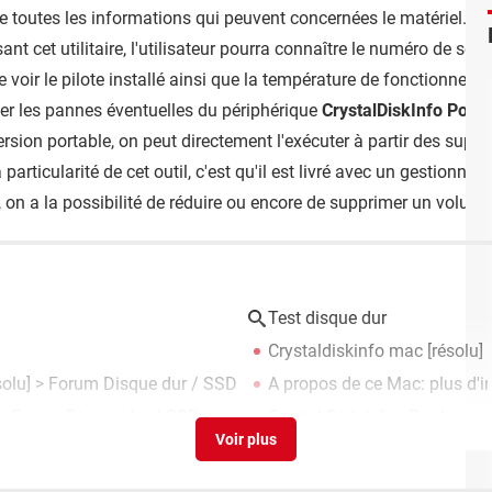
colte toutes les informations qui peuvent concernées le matériel. 
isant cet utilitaire, l'utilisateur pourra connaître le numéro de sér
me voir le pilote installé ainsi que la température de fonctionne
per les pannes éventuelles du périphérique
CrystalDiskInfo Porta
 version portable, on peut directement l'exécuter à partir des sup
articularité de cet outil, c'est qu'il est livré avec un gestionnaire
t, on a la possibilité de réduire ou encore de supprimer un volume 
Test disque dur
Crystaldiskinfo mac
[résolu]
solu] >
Forum Disque dur / SSD
A propos de ce Mac: plus d'i
 >
Forum Disque dur / SSD
Crystal Disk Info : Prudence