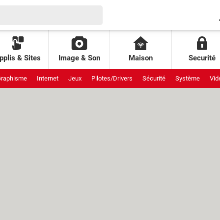
pplis & Sites
Image & Son
Maison
Securité
raphisme
Internet
Jeux
Pilotes/Drivers
Sécurité
Système
Vid