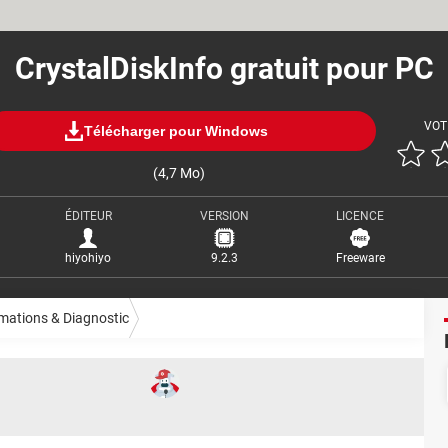
CrystalDiskInfo gratuit pour PC
VOT
Télécharger pour Windows
(4,7 Mo)
ÉDITEUR
VERSION
LICENCE
hiyohiyo
9.2.3
Freeware
mations & Diagnostic