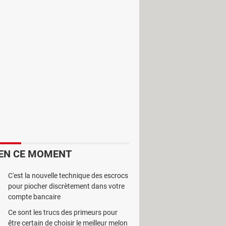
indows, lancez CrystalDiskInfo.
 par mail !
 disque dur. En effet, Crystaldiskinfo
EN CE MOMENT
C'est la nouvelle technique des escrocs
pour piocher discrètement dans votre
compte bancaire
Ce sont les trucs des primeurs pour
être certain de choisir le meilleur melon