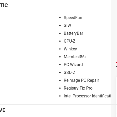
TIC
SpeedFan
SIW
BatteryBar
GPU-Z
Winkey
Memtest86+
PC Wizard
SSD-Z
Reimage PC Repair
Registry Fix Pro
Intel Processor Identification 
VE