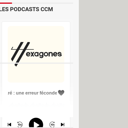
Informations
S.M.A.R.T.
, qui permet
LES PODCASTS CCM
ie de son disque dur, la taille du cache
ment du disque. Ces informations sont
ble
ne nécessite aucune procédure
ports de stockages amovibles tels que
 de disque. L'utilisateur peut gérer
de la partition.
 >
Forum Disque dur / SSD
nfo ?
>
Forum MacOS
>
Forum Disque dur / SSD