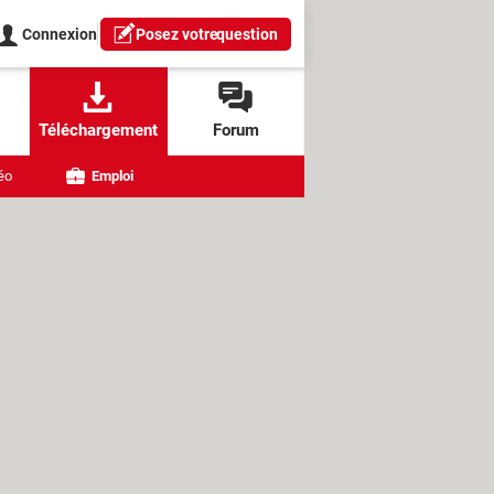
Connexion
Posez votre
question
Téléchargement
Forum
éo
Emploi