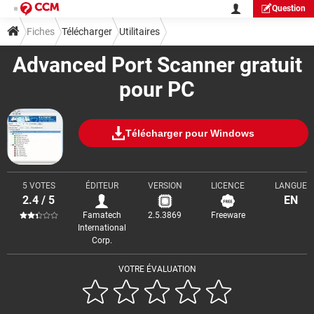
Question
Fiches
Télécharger
Utilitaires
Advanced Port Scanner gratuit
pour PC
Télécharger pour Windows
5 VOTES
ÉDITEUR
VERSION
LICENCE
LANGUE
2.4 / 5
EN
Famatech
2.5.3869
Freeware
International
Corp.
VOTRE ÉVALUATION