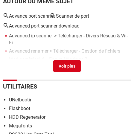
AUTOUR DU MÊME SUJET
Advance port scanner
Scanner de port
Advanced port scanner download
Advanced ip scanner
> Télécharger - Divers Réseau & Wi-
Fi
Advanced renamer
> Télécharger - Gestion de fichiers
Wsd port
[résolu] >
Forum Windows 7
Scanner un qr code sur pc
> Guide
Comment scanner un document
> Guide
UTILITAIRES
UNetbootin
Flashboot
HDD Regenerator
Megafonts