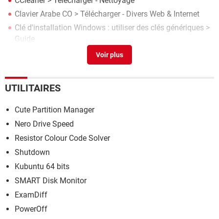
CCleaner
> Télécharger - Nettoyage
Clavier Arabe CO
> Télécharger - Divers Web & Internet
Clé d'installation Windows : utiliser des clés génériques
>
Guide
Downloader
> Télécharger - Téléchargement & Transfert
UTILITAIRES
Cute Partition Manager
Nero Drive Speed
Resistor Colour Code Solver
Shutdown
Kubuntu 64 bits
SMART Disk Monitor
ExamDiff
PowerOff