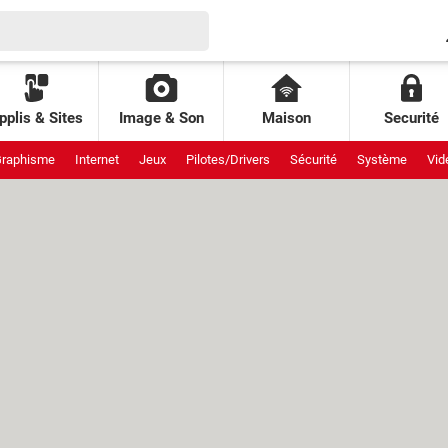
pplis & Sites
Image & Son
Maison
Securité
raphisme
Internet
Jeux
Pilotes/Drivers
Sécurité
Système
Vid