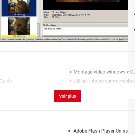
Montage video windows
> G
Guide
Utiliser iphone comme web
Vidéo
Adobe Flash Player Uninstall