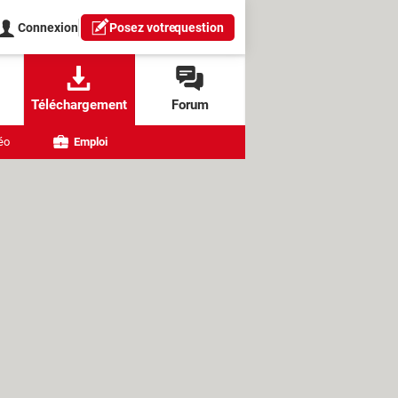
Connexion
Posez votre
question
Téléchargement
Forum
éo
Emploi