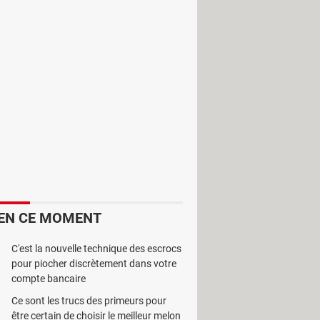
es à partir d'une Webcam. Il vous
herche facile. Pour cela, vous n'avez
voulez ajouter sur le champ approprié
ossiers et de spécifier vos propres
hériques utilisés (source audio,
EN CE MOMENT
C'est la nouvelle technique des escrocs
pour piocher discrètement dans votre
compte bancaire
Ce sont les trucs des primeurs pour
être certain de choisir le meilleur melon