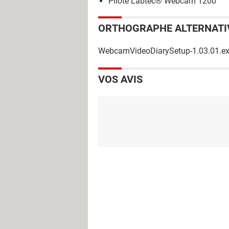
Pilote Labtec® Webcam 1200
ORTHOGRAPHE ALTERNATI
WebcamVideoDiarySetup-1.03.01.e
VOS AVIS