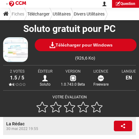
Question
Fiches
Télécharger
Utilitaires
Divers Utilitaires
Soluto gratuit pour PC
Télécharger pour Windows
(926,6 Ko)
2 VOTES
ÉDITEUR
VERSION
LICENCE
LANGUE
1.5 / 5
EN
Soluto
1.0.743.0 Beta
Freeware
VOTRE ÉVALUATION
La Rédac
30 mai 2022 19:55