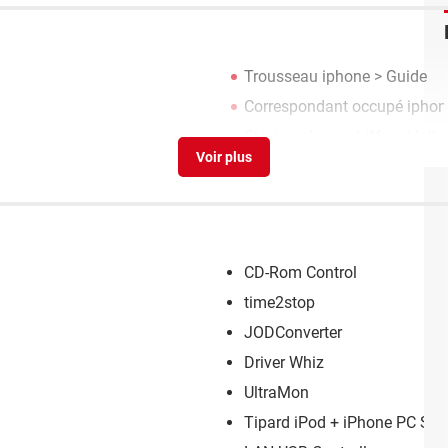
Trousseau iphone
> Guide
Correspondant occupé iphon
Clavier iphone chiffre et lettr
CD-Rom Control
time2stop
JODConverter
Driver Whiz
UltraMon
Tipard iPod + iPhone PC Sui