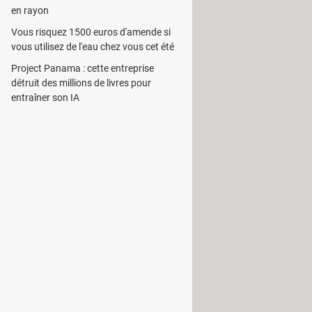
en rayon
er les fichiers stockés sur ces
teur de sélectionner les fichiers qu'il
Vous risquez 1500 euros d'amende si
vous utilisez de l'eau chez vous cet été
Project Panama : cette entreprise
également travailler en harmonie
détruit des millions de livres pour
sts dans iTunes ainsi que certaines
entraîner son IA
, c'est qu'il peut faire
office
de
que les messages et les contacts.