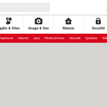
pplis & Sites
Image & Son
Maison
Securité
raphisme
Internet
Jeux
Pilotes/Drivers
Sécurité
Système
Vid