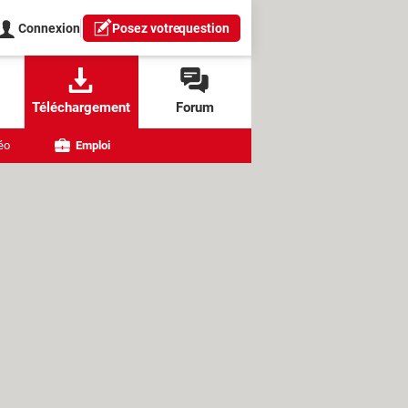
Connexion
Posez votre
question
Téléchargement
Forum
éo
Emploi