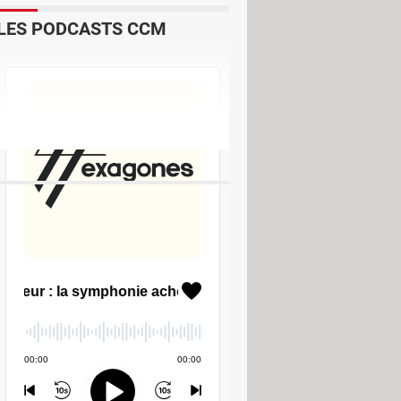
LES PODCASTS CCM
e
[résolu] >
Forum iPhone
e
> Guide
te