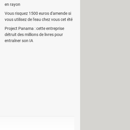
en rayon
ibuées à chaque application en
Vous risquez 1500 euros d'amende si
utiles à partir du gestionnaire des
vous utilisez de l'eau chez vous cet été
Project Panama : cette entreprise
es mémoires vives disponibles
détruit des millions de livres pour
a de réduire les facteurs de
entraîner son IA