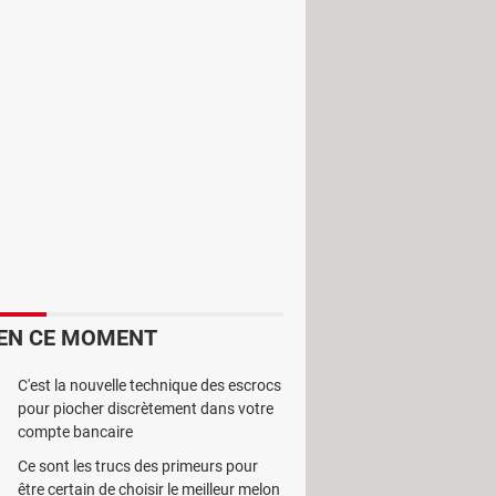
r les ressources systèmes comme la
EN CE MOMENT
C'est la nouvelle technique des escrocs
pour piocher discrètement dans votre
compte bancaire
dédiée pour le processeur et la
Ce sont les trucs des primeurs pour
e sur la fenêtre principale.
être certain de choisir le meilleur melon