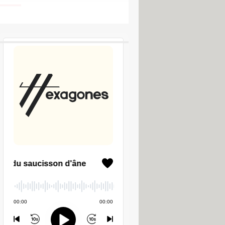
LES PODCASTS CCM
d
te