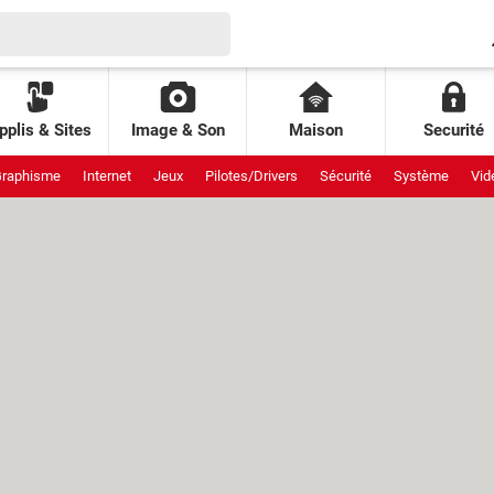
pplis & Sites
Image & Son
Maison
Securité
raphisme
Internet
Jeux
Pilotes/Drivers
Sécurité
Système
Vid