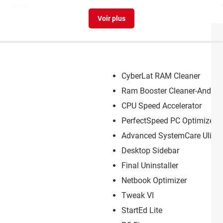
er - Nettoyage
CyberLat RAM Cleaner
Ram Booster Cleaner-Androi
CPU Speed Accelerator
PerfectSpeed PC Optimizer
Advanced SystemCare Ulima
Desktop Sidebar
Final Uninstaller
Netbook Optimizer
Tweak VI
StartEd Lite