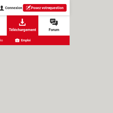
Connexion
Posez votre
question
Téléchargement
Forum
éo
Emploi