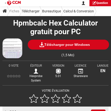
Question
Fiches
Télécharger
Bureautique
Calcul & Conversion
Hpmbcalc Hex Calculator
gratuit pour PC
Télécharger pour Windows
(1,5 Mo)
0 VOTE
ÉDITEUR
VERSION
LICENCE
LANGUE
EN
Hexprobe
5.01
Shareware
System
VOTRE ÉVALUATION