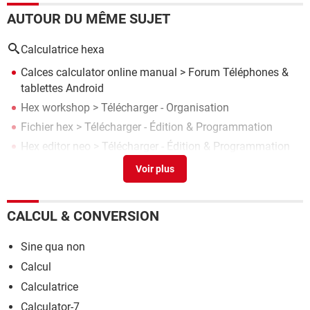
AUTOUR DU MÊME SUJET
Calculatrice hexa
Calces calculator online manual
>
Forum Téléphones &
tablettes Android
Hex workshop
> Télécharger - Organisation
Fichier hex
> Télécharger - Édition & Programmation
Hex editor neo
> Télécharger - Édition & Programmation
Cygnus hex editor
> Télécharger - Agendas & Calendriers
CALCUL & CONVERSION
Sine qua non
Calcul
Calculatrice
Calculator-7