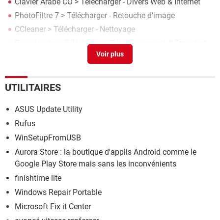
Clavier Arabe CO
> Télécharger - Divers Web & Internet
PhotoFiltre 7
> Télécharger - Retouche d'image
CCleaner
> Télécharger - Nettoyage
Downloader
> Télécharger - Téléchargement & Transfert
Microsoft Word 2013
> Télécharger - Traitement de texte
UTILITAIRES
ASUS Update Utility
Rufus
WinSetupFromUSB
Aurora Store : la boutique d'applis Android comme le
Google Play Store mais sans les inconvénients
finishtime lite
Windows Repair Portable
Microsoft Fix it Center