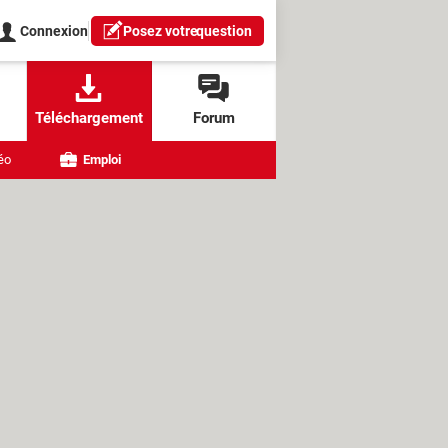
Connexion
Posez votre
question
Téléchargement
Forum
éo
Emploi