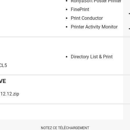
RonyaSoft Poster Printer
FinePrint
Print Conductor
Printer Activity Monitor
Directory List & Print
PCL5
VE
7.12.12.zip
NOTEZ CE TÉLÉCHARGEMENT