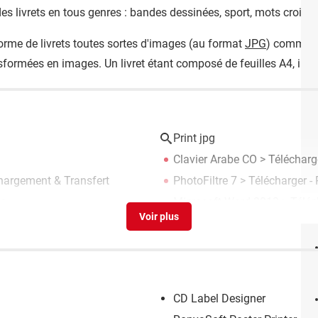
s livrets en tous genres : bandes dessinées, sport, mots croisés, 
orme de livrets toutes sortes d'images (au format
JPG
) comme d
sformées en images. Un livret étant composé de feuilles A4, impr
Print jpg
Clavier Arabe CO
> Télécharge
chargement & Transfert
PhotoFiltre 7
> Télécharger -
ge
Microsoft Word 2013
> Téléc
CD Label Designer