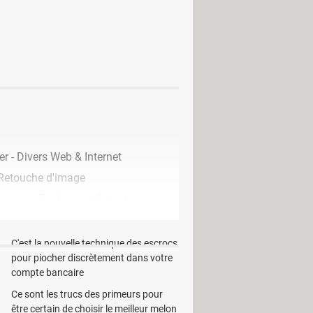
etc ...
es bandes dessinées ou des pages
imées en recto-verso, et pliées en 2.
r - Divers Web & Internet
 Retouche d'image
harger - Traitement de texte
EN CE MOMENT
C'est la nouvelle technique des escrocs
pour piocher discrètement dans votre
compte bancaire
Ce sont les trucs des primeurs pour
être certain de choisir le meilleur melon