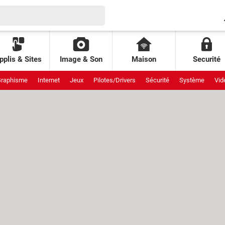
pplis & Sites
Image & Son
Maison
Securité
raphisme
Internet
Jeux
Pilotes/Drivers
Sécurité
Système
Vid