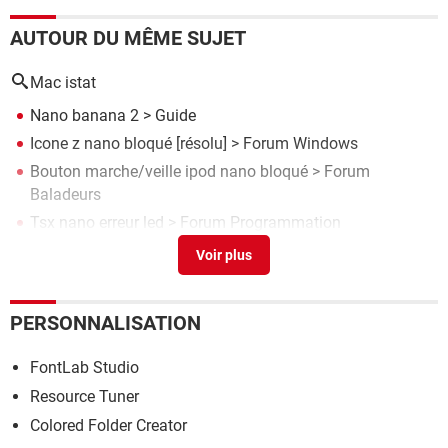
AUTOUR DU MÊME SUJET
Mac istat
Nano banana 2
> Guide
Icone z nano bloqué
[résolu] >
Forum Windows
Bouton marche/veille ipod nano bloqué
>
Forum
Baladeurs
Tsx nano erreur led
>
Forum Programmation
Ipod nano 6
[résolu] >
Forum Matériel & Système
PERSONNALISATION
FontLab Studio
Resource Tuner
Colored Folder Creator