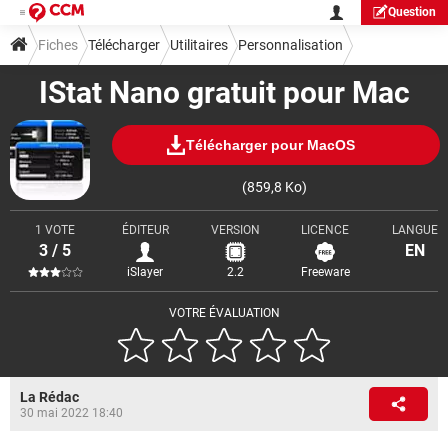
Question
Fiches
Télécharger
Utilitaires
Personnalisation
IStat Nano gratuit pour Mac
Télécharger pour MacOS
(859,8 Ko)
1 VOTE
ÉDITEUR
VERSION
LICENCE
LANGUE
3 / 5
EN
iSlayer
2.2
Freeware
VOTRE ÉVALUATION
La Rédac
30 mai 2022 18:40