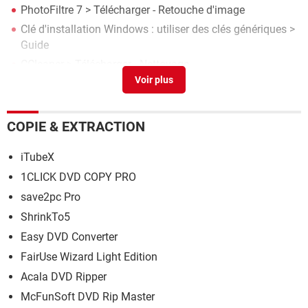
PhotoFiltre 7
> Télécharger - Retouche d'image
Clé d'installation Windows : utiliser des clés génériques
>
Guide
CCleaner
> Télécharger - Nettoyage
Zuma Deluxe
> Télécharger - Jeux vidéo
Partage de photos en ligne : 8 services simples et gratuits
> Guide
COPIE & EXTRACTION
iTubeX
1CLICK DVD COPY PRO
save2pc Pro
ShrinkTo5
Easy DVD Converter
FairUse Wizard Light Edition
Acala DVD Ripper
McFunSoft DVD Rip Master