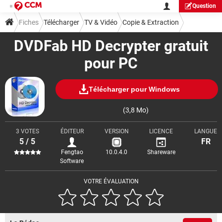
Question
Fiches
Télécharger
TV & Vidéo
Copie & Extraction
DVDFab HD Decrypter gratuit
pour PC
Télécharger pour Windows
(3,8 Mo)
3 VOTES
ÉDITEUR
VERSION
LICENCE
LANGUE
5 / 5
FR
Fengtao
10.0.4.0
Shareware
Software
VOTRE ÉVALUATION