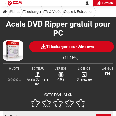
Question
Fiches
Télécharger
TV & Vidéo
Copie & Extraction
Acala DVD Ripper gratuit pour
PC
Télécharger pour Windows
(12,4 Mo)
0 VOTE
ÉDITEUR
VERSION
LICENCE
LANGUE
EN
Acala Software
4.0.9
Shareware
Inc.
VOTRE ÉVALUATION