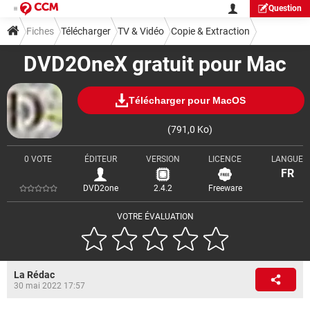
Question
Fiches
Télécharger
TV & Vidéo
Copie & Extraction
DVD2OneX gratuit pour Mac
Télécharger pour MacOS
(791,0 Ko)
0 VOTE
ÉDITEUR
VERSION
LICENCE
LANGUE
FR
DVD2one
2.4.2
Freeware
VOTRE ÉVALUATION
La Rédac
30 mai 2022 17:57