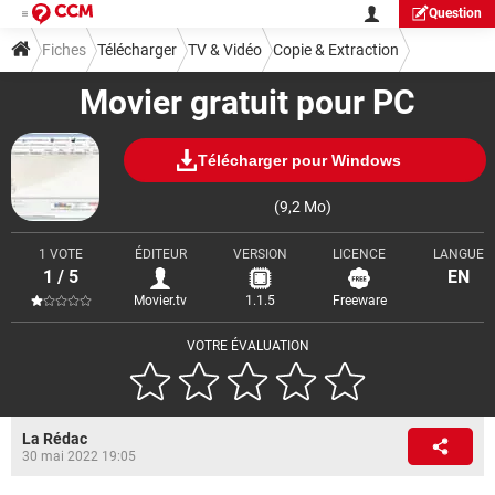
Question
Fiches
Télécharger
TV & Vidéo
Copie & Extraction
Movier gratuit pour PC
Télécharger pour Windows
(9,2 Mo)
1 VOTE
ÉDITEUR
VERSION
LICENCE
LANGUE
1 / 5
EN
Movier.tv
1.1.5
Freeware
VOTRE ÉVALUATION
La Rédac
30 mai 2022 19:05