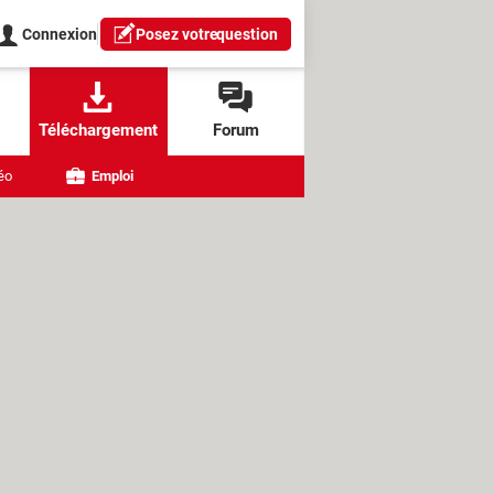
Connexion
Posez votre
question
Téléchargement
Forum
éo
Emploi