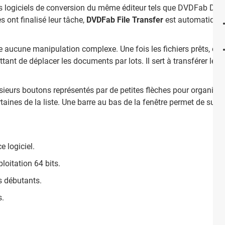
 des logiciels de conversion du même éditeur tels que DVDFab DVD
 ont finalisé leur tâche,
DVDFab File Transfer
est automatiquem
 aucune manipulation complexe. Une fois les fichiers prêts, on cli
tant de déplacer les documents par lots. Il sert à transférer les 
usieurs boutons représentés par de petites flèches pour organiser
aines de la liste. Une barre au bas de la fenêtre permet de suivre
 logiciel.
loitation 64 bits.
s débutants.
s.