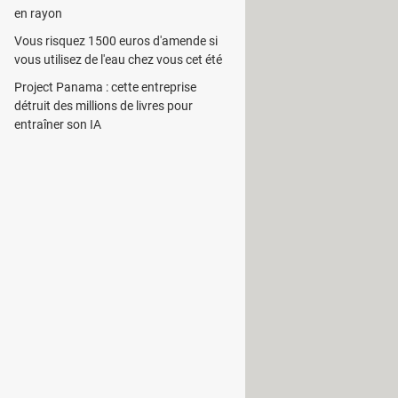
 Ripper, Blu-ray Ripper ou Video
en rayon
ent activé pour accomplir la
Vous risquez 1500 euros d'amende si
vous utilisez de l'eau chez vous cet été
que sur Transfert. L'utilitaire
Project Panama : cette entreprise
détruit des millions de livres pour
vidéos vers les appareils
entraîner son IA
 les transferts. On peut modifier
 l'évolution de la tâche.