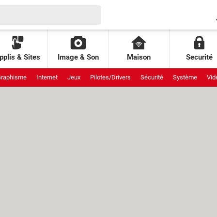
pplis & Sites
Image & Son
Maison
Securité
raphisme
Internet
Jeux
Pilotes/Drivers
Sécurité
Système
Vid