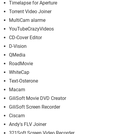
Timelapse for Aperture
Torrent Video Joiner
MultiCam alarme
YouTubeCrazyVideos
CD-Cover Editor
D-Vision
QMedia
RoadMovie
WhiteCap
Text-Osterone
Macam
GiliSoft Movie DVD Creator
GiliSoft Screen Recorder
Ciscam
Andy's FLV Joiner
321Soft Screen Video Recorder