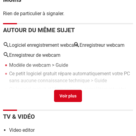
Rien de particulier à signaler.
AUTOUR DU MÊME SUJET
Logiciel enregistrement webcam
Enregistreur webcam
Enregistreur de webcam
Modèle de webcam
> Guide
Ce petit logiciel gratuit répare automatiquement votre PC
sans aucune connaissance technique
> Guide
Ce logiciel gratuit et léger optimise complètement votre
PC en quelques clics
> Guide
IA, pub, pistage, applis préinstallées : ce logiciel gratuit
supprime tout le superflu de Windows
> Guide
TV & VIDÉO
Microsoft Money 2005 : gratuit et fonctionnel sous
Windows 10 et 11
> Télécharger - Comptabilité &
Video editor
Facturation