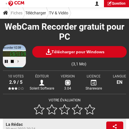
Question
Fiches
Télécharger
TV & Vidéo
WebCam Recorder gratuit pour
PC
Télécharger pour Windows
(3,1 Mo)
10 VOTES
ÉDITEUR
VERSION
LICENCE
LANGUE
2.9 / 5
EN
Solent Software
3.04
Shareware
VOTRE ÉVALUATION
La Rédac