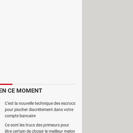
 avec une webcam puis de revoir
est gratuit et vous disposez de 15
EN CE MOMENT
C'est la nouvelle technique des escrocs
pour piocher discrètement dans votre
compte bancaire
Ce sont les trucs des primeurs pour
être certain de choisir le meilleur melon