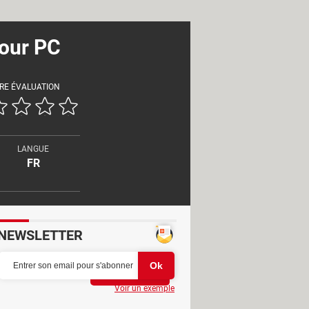
our PC
RE ÉVALUATION
LANGUE
FR
NEWSLETTER
Partager
Voir un exemple