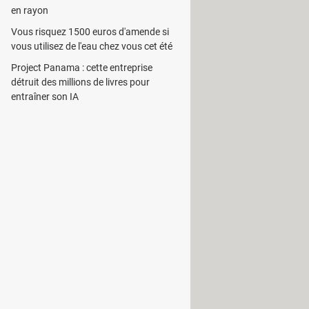
en rayon
Vous risquez 1500 euros d'amende si
vous utilisez de l'eau chez vous cet été
Project Panama : cette entreprise
détruit des millions de livres pour
entraîner son IA
 en vidéoconférence à partir de
ues de travail ou avec votre bien
a possibilité d’avoir le son
s qui passent par votre carte son.
eries instantanées. En effet,
tantanée soit MSN, ICQ, AIM,
Skype