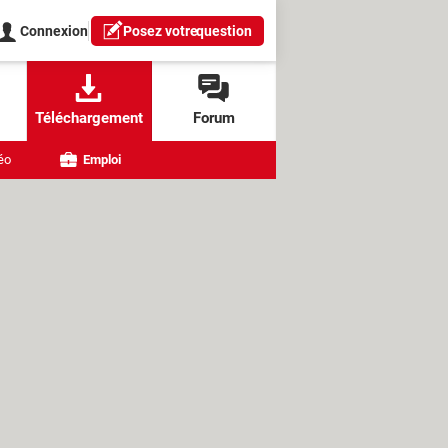
Connexion
Posez votre
question
Téléchargement
Forum
éo
Emploi