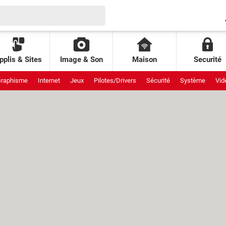
pplis & Sites
Image & Son
Maison
Securité
raphisme
Internet
Jeux
Pilotes/Drivers
Sécurité
Système
Vid