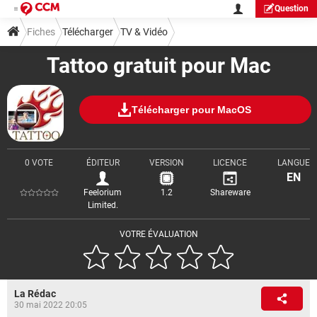
Question
Fiches
Télécharger
TV & Vidéo
Tattoo gratuit pour Mac
Télécharger pour MacOS
0 VOTE
ÉDITEUR
VERSION
LICENCE
LANGUE
EN
Feelorium
1.2
Shareware
Limited.
VOTRE ÉVALUATION
La Rédac
30 mai 2022 20:05