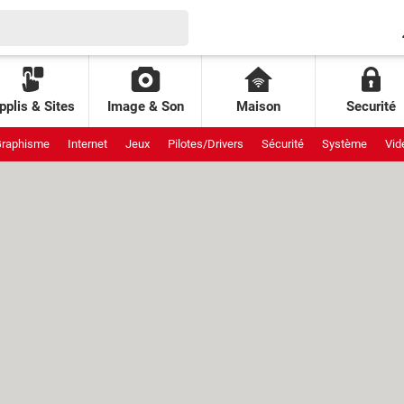
pplis & Sites
Image & Son
Maison
Securité
raphisme
Internet
Jeux
Pilotes/Drivers
Sécurité
Système
Vid