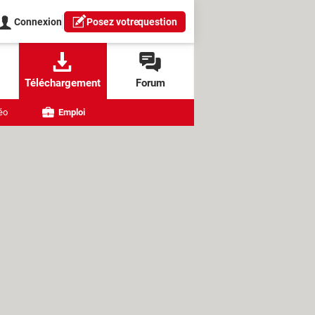
Connexion
Posez votre
question
Téléchargement
Forum
éo
Emploi