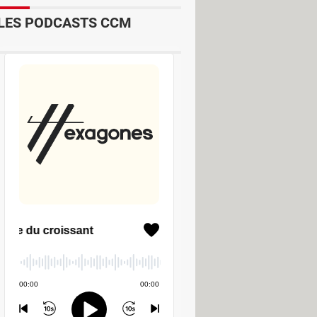
LES PODCASTS CCM
one/iPad
5