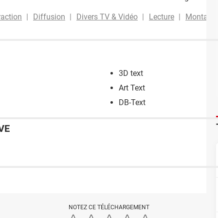
raction
Diffusion
Divers TV & Vidéo
Lecture
Montage 
3D text
Art Text
DB-Text
VE
NOTEZ CE TÉLÉCHARGEMENT