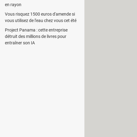
en rayon
Vous risquez 1500 euros d'amende si
vous utilisez de l'eau chez vous cet été
Project Panama : cette entreprise
détruit des millions de livres pour
désirés sur l'interface de saisie et
entraîner son IA
la fenêtre principale.
réer des animations personnalisées
ement.
ses besoins. Ce logiciel est en
ilisé.