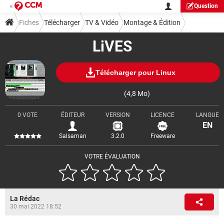
Question
Fiches
Télécharger
TV & Vidéo
Montage & Édition
LiVES
Télécharger pour Linux
(4,8 Mo)
0 VOTE
ÉDITEUR
VERSION
LICENCE
LANGUE
EN
Salsaman
3.2.0
Freeware
VOTRE ÉVALUATION
La Rédac
30 mai 2022 18:52