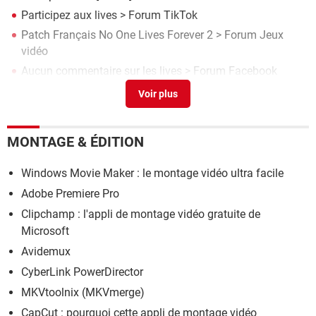
Participez aux lives
>
Forum TikTok
Patch Français No One Lives Forever 2
>
Forum Jeux
vidéo
Aucun commentaire sur les lives
>
Forum Facebook
Live tiktok
>
Forum TikTok
MONTAGE & ÉDITION
Windows Movie Maker : le montage vidéo ultra facile
Adobe Premiere Pro
Clipchamp : l'appli de montage vidéo gratuite de
Microsoft
Avidemux
CyberLink PowerDirector
MKVtoolnix (MKVmerge)
CapCut : pourquoi cette appli de montage vidéo